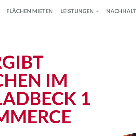
FLÄCHEN MIETEN
LEISTUNGEN
NACHHALT
GIBT
CHEN IM
LADBECK 1
OMMERCE