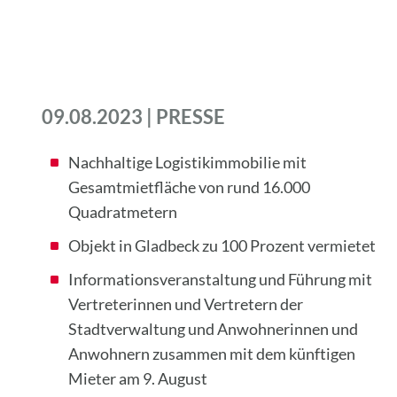
09.08.2023 | PRESSE
Nachhaltige Logistikimmobilie
mit
Gesamtmietfläche
von
rund 16.000
Quadratmeter
n
Objekt in
Glad
beck
zu
100
Prozent
vermietet
Info
rmations
veranstaltung
und
Führung
mit
Vertreterinnen
und
Vertreter
n
der
Stadtverwaltung
und Anwohnerinnen und
Anwohner
n
zusammen mit dem künftigen
Mieter am 9. August