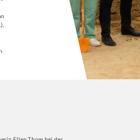
nn
),
n
erin Ellen Thom bei der