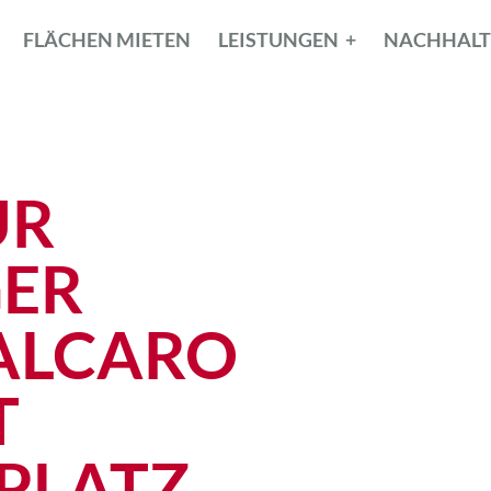
FLÄCHEN MIETEN
LEISTUNGEN
NACHHALT
ÜR
GER
ALCARO
T
PLATZ